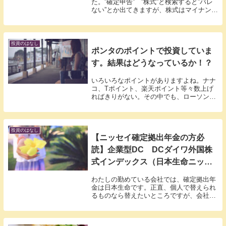
た。”確定申告” ”株式”と検索すると”バレ
ない”とか出てきますが、株式はマイナンバ
ー提出していますから必ずバレますよ。ま
ぁ、米国株投資信託のみ行っている方で、
NISAや特定口座でしたら確定申告も不要
ですか...
投資のはなし
ポンタのポイントで投資していま
す。結果はどうなっているか！？
いろいろなポイントがありますよね。ナナ
コ、Tポイント、楽天ポイント等々数上げ
ればきりがない。その中でも、ローソン等
で使う、ポンタで投資していたので私の１
年の結果、載せてみます。投資する先はど
こですか？投資運用はストックポイントfor
コネクト...
投資のはなし
【ニッセイ確定拠出年金の方必
読】企業型DC DCダイワ外国株
式インデックス（日本生命ニッセ
イ確定拠出年金 銘柄オススメ）
わたしの勤めている会社では、確定拠出年
金は日本生命です。正直、個人で替えられ
るものなら替えたいところですが、会社が
日本生命なので仕方ありません。そのなか
でも私が１００％の拠出にしているDCダ
イワ外国株式インデックスを調べました。