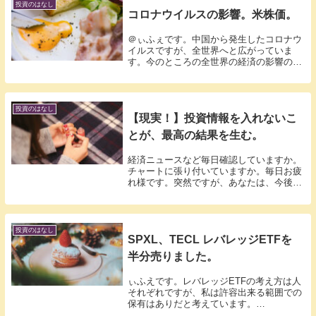
DCダイワ外...
投資のはなし
コロナウイルスの影響。米株価。
＠ぃふぇです。中国から発生したコロナウ
イルスですが、全世界へと広がっていま
す。今のところの全世界の経済の影響の状
況はでておりませんが、少なからず、企業
への影響はあると思います。SARSのとき
も下落はあったので、数週間様子見にて
徐々に追加購入...
投資のはなし
【現実！】投資情報を入れないこ
とが、最高の結果を生む。
経済ニュースなど毎日確認していますか。
チャートに張り付いていますか。毎日お疲
れ様です。突然ですが、あなたは、今後新
型コロナウイルスの新しい変異種が発生す
ると思いますか？とても感染力が強く一人
で何十人も感染してしまう強い変異種で
す。または、来...
投資のはなし
SPXL、TECL レバレッジETFを
半分売りました。
ぃふえです。レバレッジETFの考え方は人
それぞれですが、私は許容出来る範囲での
保有はありだと考えています。
SPXL.TECLが135%超に上げましたので、