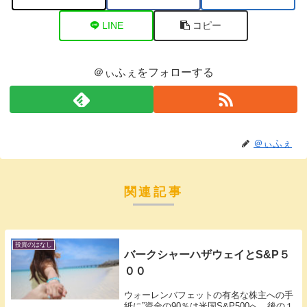
LINE
コピー
＠ぃふぇをフォローする
＠ぃふぇ
関連記事
投資のはなし
バークシャーハザウェイとS&P５
００
ウォーレンバフェットの有名な株主への手
紙に”資金の90％は米国S&P500へ、後の１