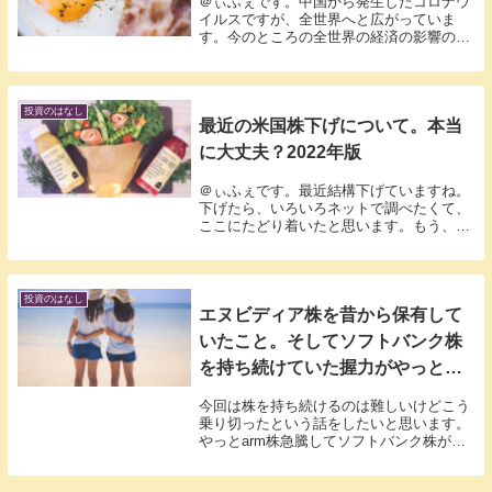
＠ぃふぇです。中国から発生したコロナウ
イルスですが、全世界へと広がっていま
す。今のところの全世界の経済の影響の状
況はでておりませんが、少なからず、企業
への影響はあると思います。SARSのとき
も下落はあったので、数週間様子見にて
徐々に追加購入...
投資のはなし
最近の米国株下げについて。本当
に大丈夫？2022年版
＠ぃふぇです。最近結構下げていますね。
下げたら、いろいろネットで調べたくて、
ここにたどり着いたと思います。もう、最
近のネットの情報は”グロース株はバブルで
終わり”とか”株下落は長期になる”とかいろ
いろ情報が出ていますね。売ったほうがい
いかも...
投資のはなし
エヌビディア株を昔から保有して
いたこと。そしてソフトバンク株
を持ち続けていた握力がやっと実
をむすんだ。
今回は株を持ち続けるのは難しいけどこう
乗り切ったという話をしたいと思います。
やっとarm株急騰してソフトバンク株が上
がりました。私は、ほとんど日本株やって
ませんが、単位株で持っているのは、昔か