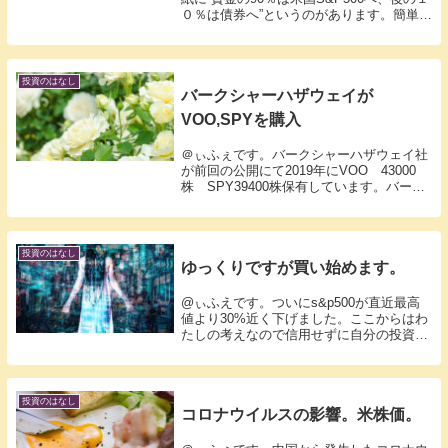
０％は債券へ”というのがあります。簡単に
言うと凄腕投資家でもね、S&P500を超え
る運用は難しいってことです。個別銘柄で
S&P500のような右肩上がりの動き...
投資のはなし
バークシャーハザウェイが
VOO,SPYを購入
＠ぃふぇです。バークシャーハザウェイ社
が前回の公開にて2019年にVOO 43000
株 SPY39400株保有しています。バーク
シャーは定期的に公開してますので保有銘
柄を見ることができます。おいおい、まじ
かってかんじです。一応私の保有はクラ...
投資のはなし
ゆっくりですが買い始めます。
@ぃふえです。ついにs&p500が直近最高
値より30%近く下げました。ここからはわ
たしの考えなので信用せずに自分の投資を
行って下さい。投資は自己判断ですので。
昨日、一部voo買いを入れました。コロナ
ショックは目処が見えませんが、30%の下
げ...
投資のはなし
コロナウイルスの影響。米株価。