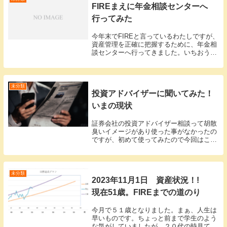
FIREまえに年金相談センターへ
行ってみた
今年末でFIREと言っているわたしですが、
資産管理を正確に把握するために、年金相
談センターへ行ってきました。いちおう、
ねんきんネットは使って確認していました
が、細かい確定金額を知る為に専門家に聞
いてみるのが一番ではないかと思いいった
次第です...
未分類
投資アドバイザーに聞いてみた！
いまの現状
証券会社の投資アドバイザー相談って胡散
臭いイメージがあり使った事がなかったの
ですが、初めて使ってみたので今回はこの
ことを書きたいと思います。資産額とfire
について総資産額を伝えて、あと何年で
fire予定なのか、あとその後の支出を伝え
ました...
未分類
2023年11月1日 資産状況！!
現在51歳。FIREまでの道のり
今月で５１歳となりました。まぁ、人生は
早いものです。ちょっと前まで学生のよう
な気がしていましたが、２０代の時見てい