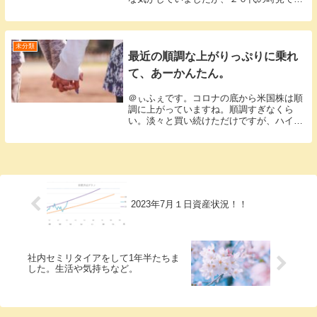
た５０代のひとは、かなりのおっさんのイ
メージでした。そう思っていたかなりのお
っさんになりました。５５歳でリタイアと
言い始めてか...
未分類
最近の順調な上がりっぷりに乗れ
て、あーかんたん。
＠ぃふぇです。コロナの底から米国株は順
調に上がっていますね。順調すぎなくら
い。淡々と買い続けただけですが、ハイテ
ク関連に手を出しているところも大きいで
す。最近急騰していますアップル等、
VOO、QQQの保有から考えるとそれなり
に保有しているこ...
2023年7月１日資産状況！！
社内セミリタイアをして1年半たちま
した。生活や気持ちなど。