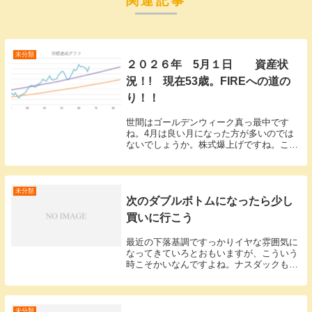
関連記事
未分類
２０２６年 5月１日 資産状
況！! 現在53歳。FIREへの道の
り！！
世間はゴールデンウィーク真っ最中です
ね。4月は良い月になった方が多いのでは
ないでしょうか。株式爆上げですね。これ
があるから株式はやめられないです。で
は、今月の資産状況から１億１３８４万７
５１１円（先月より９．4％上昇 ９７７
万３１３５円UP...
未分類
次のダブルボトムになったら少し
買いに行こう
最近の下落基調ですっかりイヤな雰囲気に
なってきていろとおもいますが、こういう
時こそかいなんですよね。ナスダックも次
のダブルボトム完成なら、わたしも債券売
って、ナスダックを買おうかと思います。
少しづつね、こうやって買い増す。今まで
のわたしの雰...
未分類