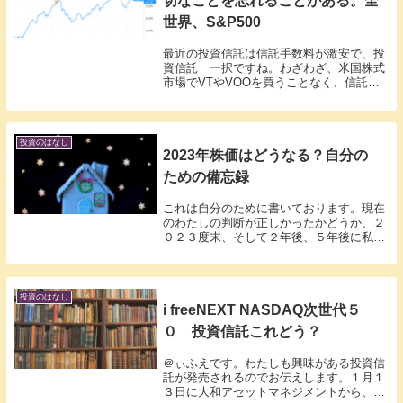
切なことを忘れることがある。全
世界、S&P500
最近の投資信託は信託手数料が激安で、投
資信託 一択ですね。わざわざ、米国株式
市場でVTやVOOを買うことなく、信託報
酬激安、外国税の確定申告も要らない。投
資信託でいいじゃない。新NISAが始ま
り、投資初心者がなにも考えずに
eMAXISSLI...
投資のはなし
2023年株価はどうなる？自分の
ための備忘録
これは自分のために書いております。現在
のわたしの判断が正しかったかどうか、２
０２３度末、そして２年後、５年後に私が
読み返すための未来への記事です。２０２
２年は大暴落にて終わりました。S&P500
は約２０％の下落NASDAQ100は約３４％
の...
投資のはなし
i freeNEXT NASDAQ次世代５
０ 投資信託これどう？
＠ぃふえです。わたしも興味がある投資信
託が発売されるのでお伝えします。１月１
３日に大和アセットマネジメントから、