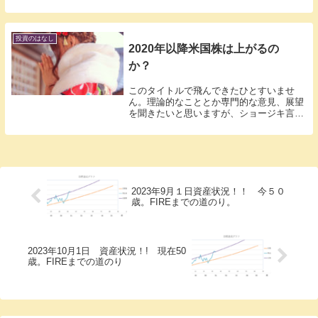
iFreeNEXT NASDAQ５０が発売されま
す。さて、どんな投資信託なのでしょう
か？iFreeNEXTNASDAQ 次世代５...
投資のはなし
2020年以降米国株は上がるの
か？
このタイトルで飛んできたひとすいませ
ん。理論的なこととか専門的な意見、展望
を聞きたいと思いますが、ショージキ言っ
てわたしには無理です。わたしにはわかり
ません。というか、専門家の意見でも大抵
分かれています。そして、過去を振り返っ
ても大抵意見分...
2023年9月１日資産状況！！ 今５０
歳。FIREまでの道のり。
2023年10月1日 資産状況！! 現在50
歳。FIREまでの道のり