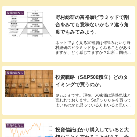
投資のはなし
野村総研の富裕層ピラミッドで割
合をみても意味ないかも？違う角
度でもみてみよう。
ネットでよく見る富裕層は何%みたいな野
村総研のピラミッドをよくみることがあり
ますが、どう感じてますか？出所：国税庁
「国税庁統計年報書」、総務省「全国消費
実態調査」、厚生労働省「人口動態調
査」、国立社会保障・人口問題研究所「日
本の世帯数の将来...
投資のはなし
投資戦略（S&P500積立）どのタ
イミングで買うのか。
＠ぃふぇです。現在、米株価は過熱気味と
言われております。S&P５００を今買って
よいものかと思っている方もいると思いま
す。2009年以降10年間調整なしに来ていま
すし、昨年の逆イールド。だからリセッシ
ョンがそろそろあるんじゃないかと。買っ
たら...
投資のはなし
投資信託ばかり購入していると大