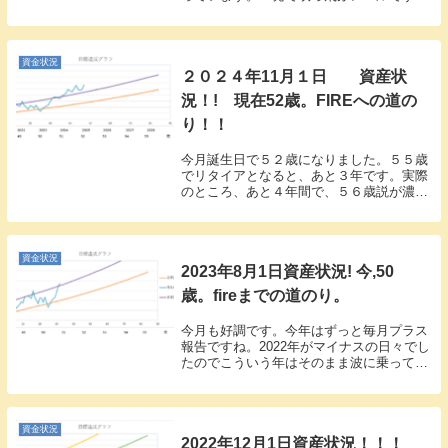
ね。けど順調です。今月は中旬まで順調に
上げていましたが、オミクロンのニュース
で一気に下がりましたね。月末の２日...
資金状況
２０２４年11月１日 資産状
況！! 現在52歳。FIREへの道の
り！！
今月誕生日で５２歳になりました。５５歳
でリタイアとなると、あと３年です。実際
のところ、あと４年間で、５６歳説が濃厚
としています。では、今月の資産額です。
９６７８万６３６３円（先月より８．２％
上昇 ７３３万４４４７円UP）今月は為
替もNASD...
資金状況
2023年8月1日資産状況! 今,50
歳。fireまでの道のり。
今月も好調です。今年はずっと毎月プラス
報告ですね。2022年がマイナスの日々でし
たのでこういう年はそのまま波に乗ってい
きましょうかね。今月は目立った動きもせ
ず放置でした。収支で言うと少しですが、
賞与が7月に出ています。では、今月はど
うなった...
資金状況
2022年12月1日資産状況！！！