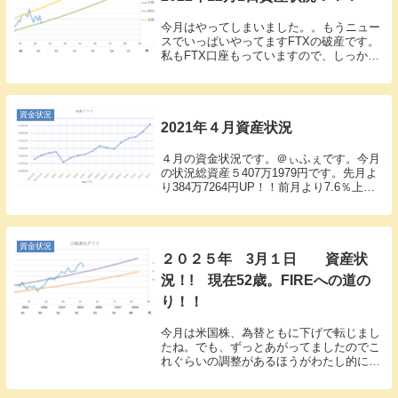
今月はやってしまいました。。もうニュー
スでいっぱいやってますFTXの破産です。
私もFTX口座もっていますので、しっかり
とやられました。。前月で円換算２２０万
位ですね。コインもFTTを相当数もってい
ましたので、大きく凹みました。まっ、リ
スク資...
資金状況
2021年４月資産状況
４月の資金状況です。＠ぃふぇです。今月
の状況総資産５407万1979円です。先月よ
り384万7264円UP！！前月より7.6％上昇
です。ビットコインが大きくはねてとりあ
えずいい線いった感じになってます。米国
株もS&P500が頑張ってくれてい...
資金状況
２０２５年 3月１日 資産状
況！! 現在52歳。FIREへの道の
り！！
今月は米国株、為替ともに下げで転じまし
たね。でも、ずっとあがってましたのでこ
れぐらいの調整があるほうがわたし的には
安心しますね。追加投資できるわけではな
いのですが、もう少し下げてですね、いっ