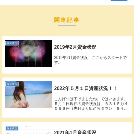
関連記事
資金状況
2019年2月資金状況
2019年2月資金状況 ここからスタートで
す。
資金状況
2022年５月１日資産状況！！
こんげつは下げましたね。ではいきます。
５月１日現在の資金状況は、６３１５万４
０８６円（先月より9.24％ダウン ６４２
万８０７３円のダウンです）日本円換算で
すからこれくらいに収まっていますが、円
安も考慮して、まぁ、これから１０数％間
引いて考...
資金状況
2021年1月資産状況