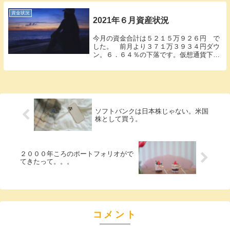
は単純にうれしいです。ではいきます。今
月の総資産額...
資金状況
2021年６月資産状況
今月の資金合計は５２１５万９２６円 で
した。 前月より３７１万３９３４円ダウ
ン。６．６４％の下落です。仮想通貨下落
＆私の誤発注（過去記事参照）が効いてい
ます。仮想通貨だけで３００万程度の下げ
です。米国株は持ちこたえてますね。
NASDAQは今...
ソフトバンクは日本株じゃない。米国
株として買う。
２０００年ころのポートフォリオがで
てきたって。。。
コメント