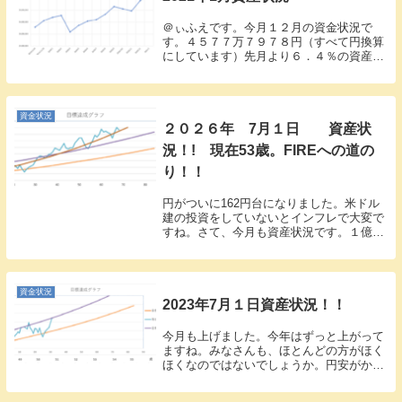
＠ぃふえです。今月１２月の資金状況で
す。４５７７万７９７８円（すべて円換算
にしています）先月より６．４％の資産増
加。 ２７６万3055円のUPとなりまし
た。今月も波に乗れました。賞与もあった
ので完全に投資ばかりじゃありませんが、
私も例にもれ...
資金状況
２０２６年 7月１日 資産状
況！! 現在53歳。FIREへの道の
り！！
円がついに162円台になりました。米ドル
建の投資をしていないとインフレで大変で
すね。さて、今月も資産状況です。１億１
６５１万６８４０円（先月より３．３％ダ
ウン、４０２万８６０９円↓）仮想通貨の
冬が来ており、まぁ長期保有なので関係な
しです。今...
資金状況
2023年7月１日資産状況！！
今月も上げました。今年はずっと上がって
ますね。みなさんも、ほとんどの方がほく
ほくなのではないでしょうか。円安がかな
り影響していますが、そのあたりは少し差
し引いて考えてますが、まぁ、あがること