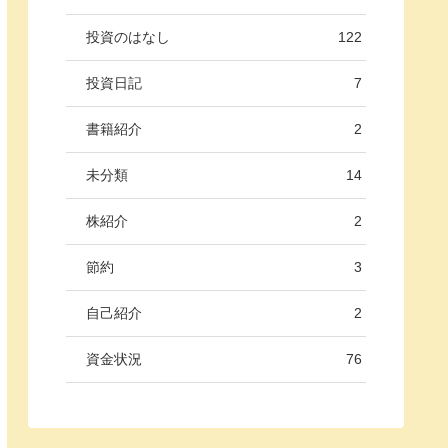
投資のはなし
122
投資日記
7
書籍紹介
2
未分類
14
株紹介
2
節約
3
自己紹介
2
資金状況
76