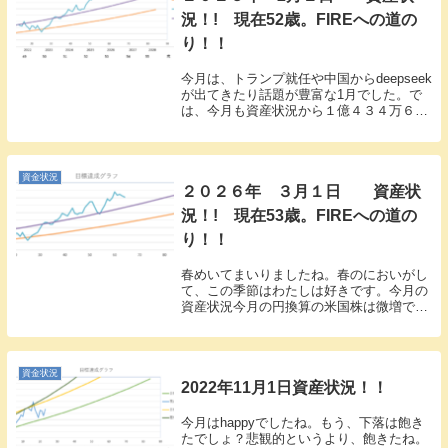
況！! 現在52歳。FIREへの道の
り！！
今月は、トランプ就任や中国からdeepseek
が出てきたり話題が豊富な1月でした。で
は、今月も資産状況から１億４３４万６７
４６円（先月より０．２％↓ ２５万５８
８２円↓）でした。いろいろ話題あった割
にほぼ変化なしです。今月は、特定口座か
らN...
資金状況
２０２６年 ３月１日 資産状
況！! 現在53歳。FIREへの道の
り！！
春めいてまいりましたね。春のにおいがし
て、この季節はわたしは好きです。今月の
資産状況今月の円換算の米国株は微増でほ
ぼ横ばいでした。では、今月の資産状況で
す。１億１０４８万１９５３円（先月より
マイナス１９０万８８９１円 １．７％の
ダウンでした...
資金状況
2022年11月1日資産状況！！
今月はhappyでしたね。もう、下落は飽き
たでしょ？悲観的というより、飽きたね。