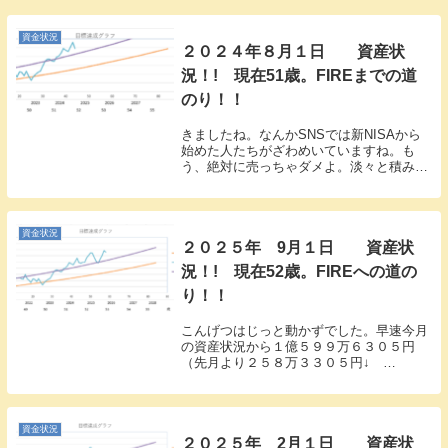
資金状況
２０２４年８月１日 資産状
況！! 現在51歳。FIREまでの道
のり！！
きましたね。なんかSNSでは新NISAから
始めた人たちがざわめいていますね。も
う、絶対に売っちゃダメよ。淡々と積み立
てです。インデックス投資はね。えと。今
月はやられました。では、行きます。今月
の資産状況です。８９０４万７７６２円
（７．３％↓...
資金状況
２０２５年 9月１日 資産状
況！! 現在52歳。FIREへの道の
り！！
こんげつはじっと動かずでした。早速今月
の資産状況から１億５９９万６３０５円
（先月より２５８万３３０５円↓
2.4％↓） です。ほぼ現状維持ですね。今
月は10日程度のクルーズ船予約しました。
たまにはおかね使いますね。今月はそれで
70万くらい支...
資金状況
２０２５年 2月１日 資産状