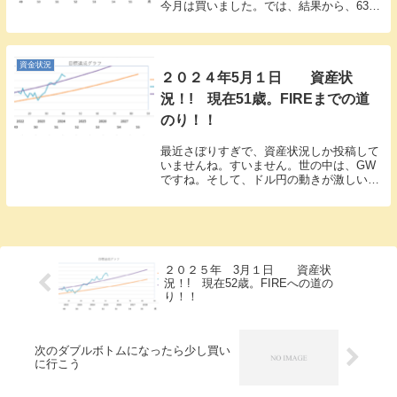
今月は買いました。では、結果から、6336
万3352円 先月より５２０万７７７０円
UP！！ ８．９５％のUP！！でした。相
場観って言うけど、長く相場見てるとな
ん...
資金状況
２０２４年5月１日 資産状
況！! 現在51歳。FIREまでの道
のり！！
最近さぼりすぎで、資産状況しか投稿して
いませんね。すいません。世の中は、GW
ですね。そして、ドル円の動きが激しいで
す。米国株は一旦調整。出来れば、為替は
おとなしいほうが私は理想ですが、現在の
投資信託を過信してはいけません。今年は
出来すぎと思...
２０２５年 3月１日 資産状
況！! 現在52歳。FIREへの道の
り！！
次のダブルボトムになったら少し買い
に行こう