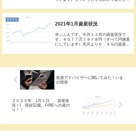
きくパフォーマンスに影響するので、市場
にはいつづけましょうね。という事なので
しょうね。絶対に守るべきこと一番重要な
ことですね。...
資金状況
2021年1月資産状況
＠ぃふえです。今月１２月の資金状況で
す。４５７７万７９７８円（すべて円換算
にしています）先月より６．４％の資産増
加。 ２７６万3055円のUPとなりまし
た。今月も波に乗れました。賞与もあった
ので完全に投資ばかりじゃありませんが、
私も例にもれ...
投資アドバイザーに聞いてみた！いま
の現状
２０２５年 1月１日 資産状
況！! 現在52歳。FIREへの道の
り！！