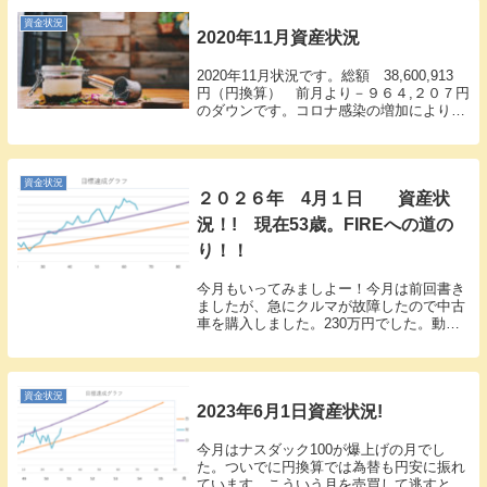
要素無くなるまでさげて、大きく上げてほ
しいですね。...
資金状況
2020年11月資産状況
2020年11月状況です。総額 38,600,913
円（円換算） 前月より－９６４,２０７円
のダウンです。コロナ感染の増加により月
末にかけて株価が下がったことと、円高が
少し進んだことによりダウンしています。
まぁ、これくらいで済んでいるのか...
資金状況
２０２６年 4月１日 資産状
況！! 現在53歳。FIREへの道の
り！！
今月もいってみましよー！今月は前回書き
ましたが、急にクルマが故障したので中古
車を購入しました。230万円でした。動く
ならずっと乗っていたかったのですが、さ
すがに15万キロで2008年式しおどきです
ね。たまには軽い贅沢もいいのではないで
しょう...
資金状況
2023年6月1日資産状況!
今月はナスダック100が爆上げの月でし
た。ついでに円換算では為替も円安に振れ
ています。こういう月を売買して逃すと大