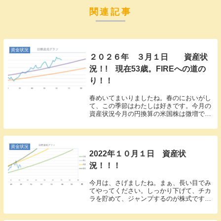
関連記事
資金状況
２０２６年 ３月１日 資産状
況！! 現在53歳。FIREへの道の
り！！
春めいてまいりましたね。春のにおいがし
て、この季節はわたしは好きです。今月の
資産状況今月の円換算の米国株は微増でほ
ぼ横ばいでした。では、今月の資産状況で
す。１億１０４８万１９５３円（先月より
マイナス１９０万８８９１円 １．７％の
ダウンでした...
資金状況
2022年１０月１日 資産状
況！！！
今月は、さげましたね。まぁ、長い目でみ
てやってください。しっかり下げて、チカ
ラを貯めて、ジャンプするのが株式ですの
で、中途半端な下げで上げる位なら、しっ
かりと下げて、時間をかけて、もう下げる