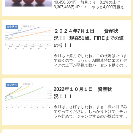
40,456,384円 前月より 8.1%の上げ
3,307,468円UP！！ やっと4,000万超えま
した。今月はすさまじい上昇気流に乗りま
した。みなさんはどうでしたでしょうか。
順調なのは、やはりハ...
資金状況
２０２４年7月１日 資産状
況！! 現在51歳。FIREまでの道
のり！！
今月も上昇月でしたね。この状況はいつま
で続くのでしょうか。AI関連特にエヌビデ
ィアの上下が平気で数パーセント動くので
そんな値動き荒いのが慣れてきて、困りま
す。。。やっぱり、一日は穏やかに上がっ
ても１パーセント程度がよろしいですね。
そして、ず...
資金状況
2022年１０月１日 資産状
況！！！
今月は、さげましたね。まぁ、長い目でみ
てやってください。しっかり下げて、チカ
ラを貯めて、ジャンプするのが株式ですの
で、中途半端な下げで上げる位なら、しっ
かりと下げて、時間をかけて、もう下げる
要素無くなるまでさげて、大きく上げてほ