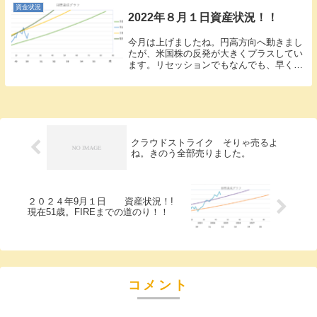
しいですね。...
資金状況
2022年８月１日資産状況！！
今月は上げましたね。円高方向へ動きまし
たが、米国株の反発が大きくプラスしてい
ます。リセッションでもなんでも、早くこ
い！って感じですが、これからのいろいろ
な指標発表でどちらに動くかですね。今、
株価が下がっているときに、売買していた
ひとは、今月...
クラウドストライク そりゃ売るよ
ね。きのう全部売りました。
２０２４年9月１日 資産状況！!
現在51歳。FIREまでの道のり！！
コメント