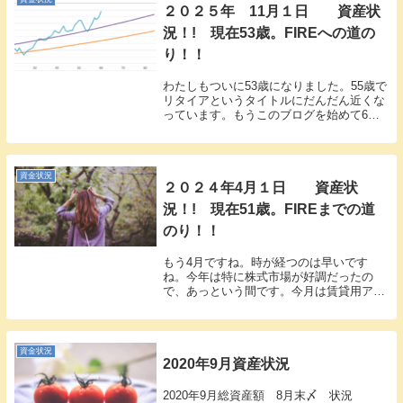
２０２５年 11月１日 資産状
況！! 現在53歳。FIREへの道の
り！！
わたしもついに53歳になりました。55歳で
リタイアというタイトルにだんだん近くな
っています。もうこのブログを始めて6年
弱ですね。早いものですね。今月の資産状
況です。1億1763万6672円（先月より
7.0％↑ 765万4485円の↑）今月の...
資金状況
２０２４年4月１日 資産状
況！! 現在51歳。FIREまでの道
のり！！
もう4月ですね。時が経つのは早いです
ね。今年は特に株式市場が好調だったの
で、あっという間です。今月は賃貸用アパ
ート購入にて法人設立費用など、600万円
ほど支出しています。資産はマイナスにな
っていますが、実質はプラスです。今月の
資産ですが、８...
資金状況
2020年9月資産状況
2020年9月総資産額 8月末〆 状況