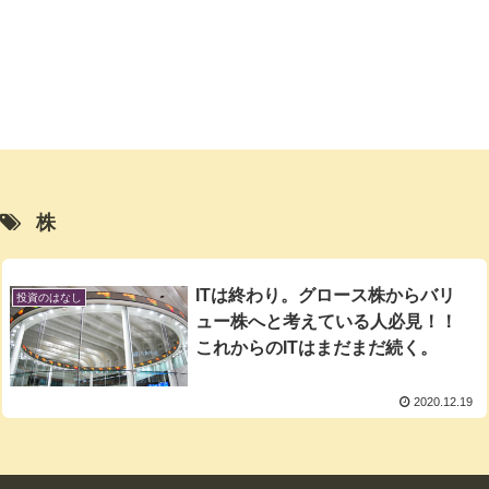
株
ITは終わり。グロース株からバリ
投資のはなし
ュー株へと考えている人必見！！
これからのITはまだまだ続く。
2020.12.19