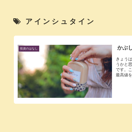
アインシュタイン
かぶ
投資のはなし
きょう
うかと
です。こ
最高値を3