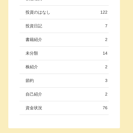
投資のはなし
122
投資日記
7
書籍紹介
2
未分類
14
株紹介
2
節約
3
自己紹介
2
資金状況
76