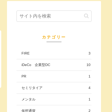
カテゴリー
FIRE
3
iDeCo 企業型DC
10
PR
1
セミリタイア
4
メンタル
1
仮想通貨
2