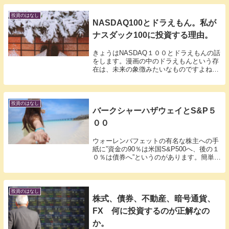
かってかんじです。一応私の保有はクラ...
投資のはなし
NASDAQ100とドラえもん。私が
ナスダック100に投資する理由。
きょうはNASDAQ１００とドラえもんの話
をします。漫画の中のドラえもんという存
在は、未来の象徴みたいなものですよね。
誰もがいまは、出来ない事と思っているマ
ンガの世界ですから、ナスダック企業と照
らし合わせ見てみましょうか。ドラえもん
は、いつ...
投資のはなし
バークシャーハザウェイとS&P５
００
ウォーレンバフェットの有名な株主への手
紙に”資金の90％は米国S&P500へ、後の１
０％は債券へ”というのがあります。簡単に
言うと凄腕投資家でもね、S&P500を超え
る運用は難しいってことです。個別銘柄で
S&P500のような右肩上がりの動き...
投資のはなし
株式、債券、不動産、暗号通貨、
FX 何に投資するのが正解なの
か。