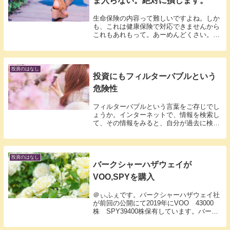
ま入らない。絶対に損します。
生命保険の内容って難しいですよね。しか
も、これは健康保険で対応できませんから
これもあれもって。あーめんどくさい。言
うがまま入るわ。ってなってませんか。一
生涯だととんでもない額を損してますよ。
生命保険の世帯平均支払額は？平成２７年
の生命保険に...
投資のはなし
投資にもフィルターバブルという
危険性
フィルターバブルという言葉をご存じでし
ょうか。インターネットで、情報を検索し
て、その情報をみると、自分が過去に検索
した内容に近い広告やニュースが最近出て
きませんか？あなたにオススメ等表示され
ることが多くなりましたよね。youtubeや
Twi...
投資のはなし
バークシャーハザウェイが
VOO,SPYを購入
＠ぃふぇです。バークシャーハザウェイ社
が前回の公開にて2019年にVOO 43000
株 SPY39400株保有しています。バーク
シャーは定期的に公開してますので保有銘
柄を見ることができます。おいおい、まじ